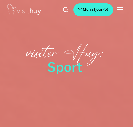
Mon séjour
(
0
)
visiter Huy:
Sport