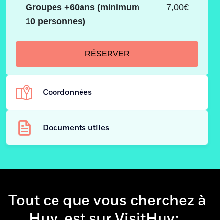
Groupes +60ans (minimum
7,00€
10 personnes)
RÉSERVER
Coordonnées
Documents utiles
Adresse
Bateau "Val Mosan"
Quai de Namur (face à
la Collégiale)
4500 - Huy
085 21 29 15
Tout ce que vous cherchez à
Téléphone
Huy, est sur VisitHuy:
boire
.