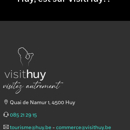
Adresse
tourisme@huy.be
e-mail
+
−
×
Bateau "Val
Mosan"
visitez autrement
Quai de Namur 1, 4500 Huy
085 21 29 15
tourisme@huy.be
-
commerce@visithuy.be