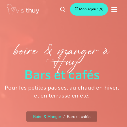
Mon séjour
(
0
)
boire & manger à
Huy
Bars et cafés
Pour les petites pauses, au chaud en hiver,
et en terrasse en été.
Boire & Manger
Bars et cafés