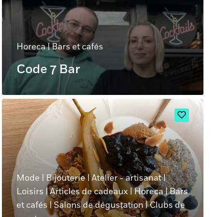
Horeca
|
Bars et cafés
Code 7 Bar
Mode
|
Bijouterie
|
Atelier - artisanat
|
Loisirs
|
Articles de cadeaux
|
Horeca
|
Bars
et cafés
|
Salons de dégustation
|
Clubs de