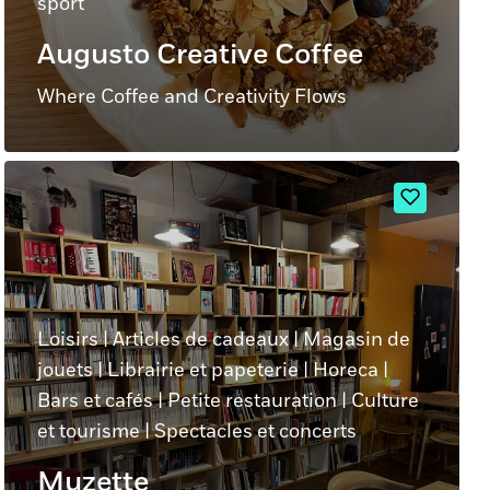
sport
Augusto Creative Coffee
Where Coffee and Creativity Flows
Loisirs
|
Articles de cadeaux
|
Magasin de
jouets
|
Librairie et papeterie
|
Horeca
|
Bars et cafés
|
Petite restauration
|
Culture
et tourisme
|
Spectacles et concerts
Muzette