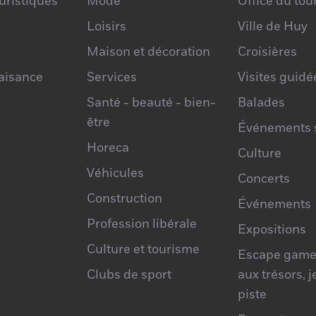
ouristiques
Mode
Office du to
Loisirs
Ville de Huy
Maison et décoration
Croisières
laisance
Services
Visites guidé
Santé - beauté - bien-
Balades
être
Événements s
Horeca
Culture
Véhicules
Concerts
Construction
Événements
Profession libérale
Expositions
Culture et tourisme
Escape game
Clubs de sport
aux trésors, 
piste