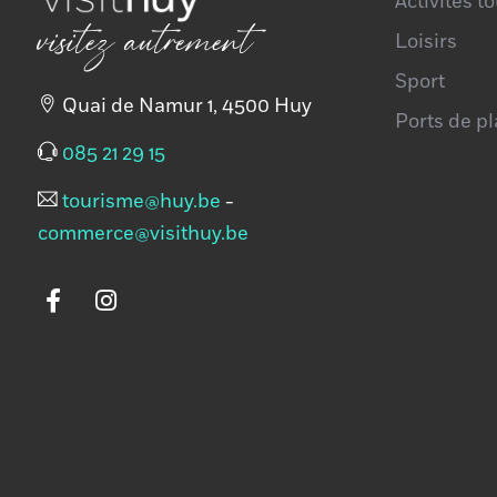
Activités t
visitez autrement
Loisirs
Sport
Quai de Namur 1, 4500 Huy
Ports de p
085 21 29 15
tourisme@huy.be
-
commerce@visithuy.be