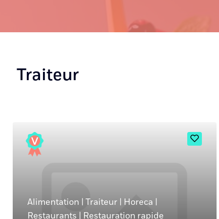
Traiteur
Alimentation
|
Traiteur
|
Horeca
|
Restaurants
|
Restauration rapide