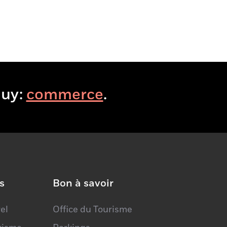
VisitHuy:
.
s
Bon à savoir
el
Office du Tourisme