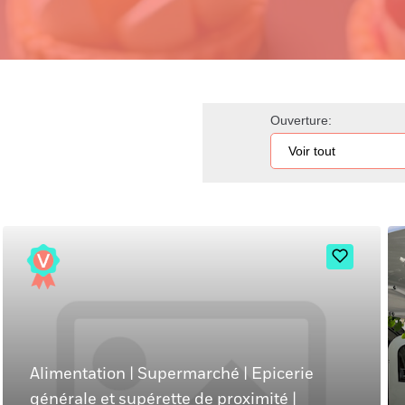
Ouverture:
Alimentation
|
Supermarché
|
Epicerie
générale et supérette de proximité
|