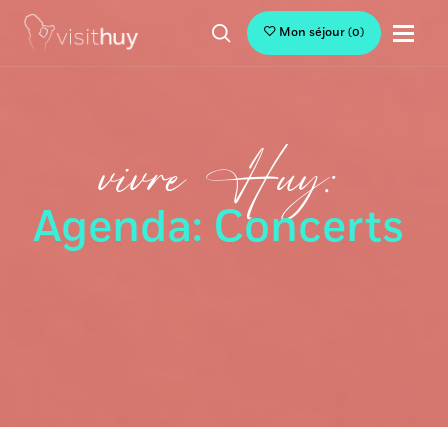
Mon séjour
(
0
)
vivre Huy:
Agenda: Concerts