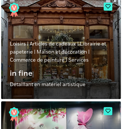
Loisirs
|
Articles de cadeaux
|
Librairie et
papeterie
|
Maison et décoration
|
Commerce de peinture
|
Services
in fine
Détaillant en matériel artistique