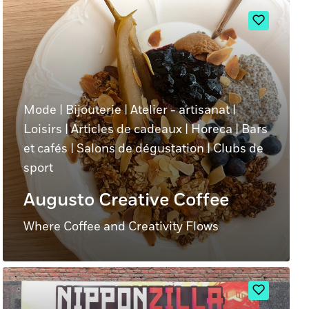
Mode
|
Bijouterie
|
Atelier - artisanat
|
Loisirs
|
Articles de cadeaux
|
Horeca
|
Bars
et cafés
|
Salons de dégustation
|
Clubs de
sport
Augusto Creative Coffee
Where Coffee and Creativity Flows