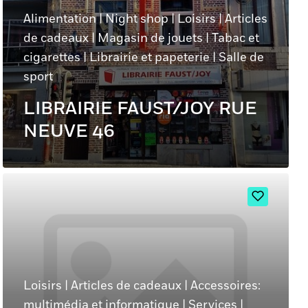
Alimentation
|
Night shop
|
Loisirs
|
Articles
de cadeaux
|
Magasin de jouets
|
Tabac et
cigarettes
|
Librairie et papeterie
|
Salle de
sport
LIBRAIRIE FAUST/JOY RUE
NEUVE 46
Loisirs
|
Articles de cadeaux
|
Accessoires:
multimédia et informatique
|
Services
|