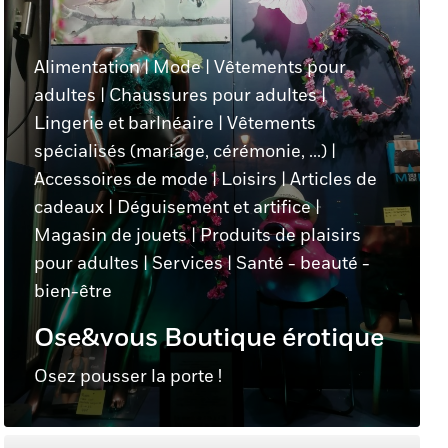
Alimentation
|
Mode
|
Vêtements pour
adultes
|
Chaussures pour adultes
|
Lingerie et barlnéaire
|
Vêtements
spécialisés (mariage, cérémonie, ...)
|
Accessoires de mode
|
Loisirs
|
Articles de
cadeaux
|
Déguisement et artifice
|
Magasin de jouets
|
Produits de plaisirs
pour adultes
|
Services
|
Santé - beauté -
bien-être
Ose&vous Boutique érotique
Osez pousser la porte !