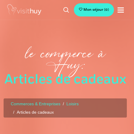
Mon séjour
(
0
)
le commerce à
Huy:
Articles de cadeaux
Commerces & Entreprises
Loisirs
Articles de cadeaux