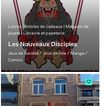
Loisirs
|
Articles de cadeaux
|
Magasin de
jouets
|
Librairie et papeterie
Les Nouveaux Disciples
Jeux de Société / Jeux de role / Manga /
Comics