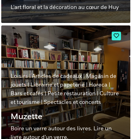
L'art floral et la décoration au cœur de Huy
Loisirs
|
Articles de cadeaux
|
Magasin de
jouets
|
Librairie et papeterie
|
Horeca
|
Bars et cafés
|
Petite restauration
|
Culture
et tourisme
|
Spectacles et concerts
Muzette
Boire un verre autour des livres. Lire un
livre autour d’un verre.