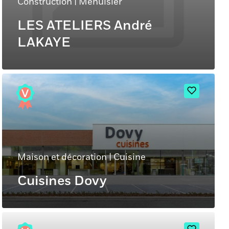
Construction
|
Menuisier
LES ATELIERS André
LAKAYE
Maison et décoration
|
Cuisine
Cuisines Dovy