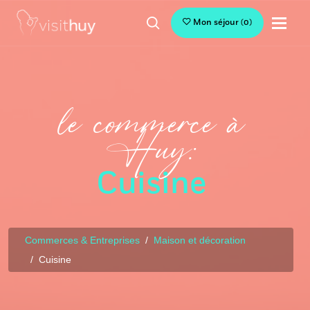
Mon séjour
(
0
)
le commerce à
Huy:
Cuisine
Commerces & Entreprises
Maison et décoration
Cuisine