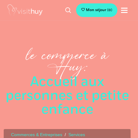
Mon séjour
(
0
)
le commerce à
Huy:
Accueil aux
personnes et petite
enfance
Commerces & Entreprises
Services