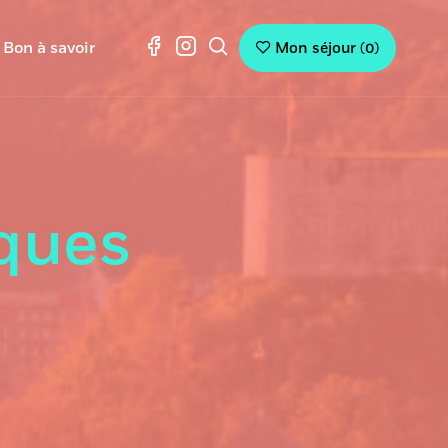
Bon à savoir
Mon séjour
(
0
)
iques