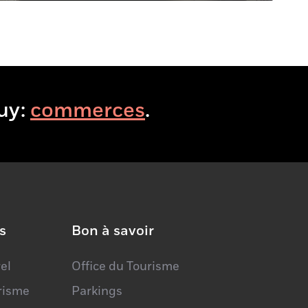
VisitHuy:
b
.
s
Bon à savoir
el
Office du Tourisme
urisme
Parkings