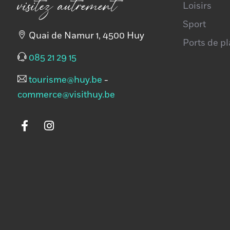
visitez autrement
Loisirs
Sport
Quai de Namur 1, 4500 Huy
Ports de p
085 21 29 15
tourisme@huy.be
-
commerce@visithuy.be