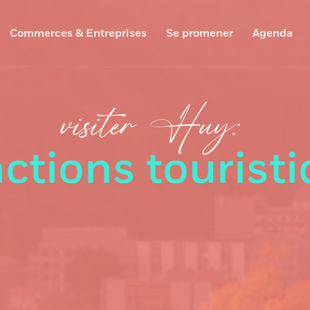
Commerces & Entreprises
Se promener
Agenda
visiter Huy:
actions tourist