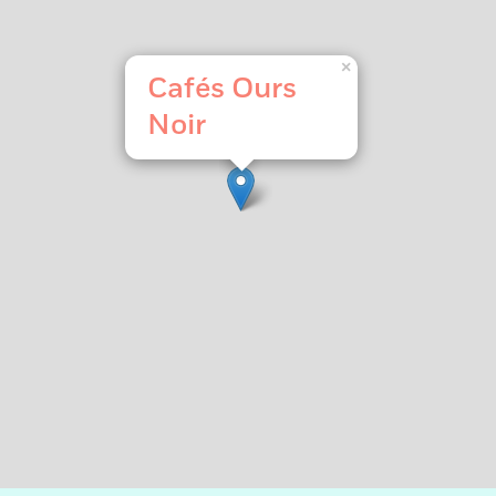
×
Cafés Ours
Noir