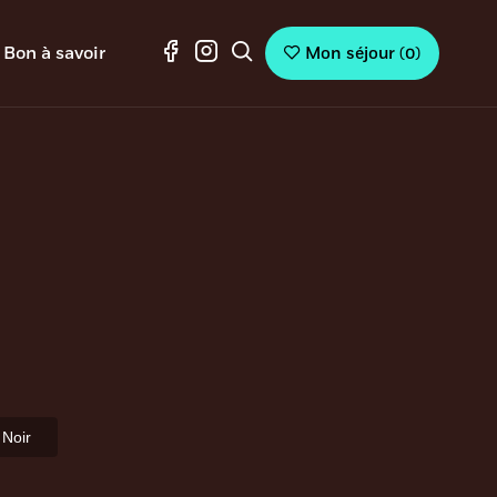
Bon à savoir
Mon séjour
(
0
)
 Noir