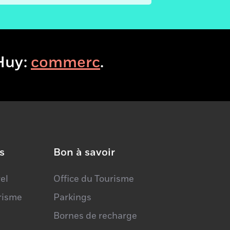
VisitHuy:
c
.
s
Bon à savoir
el
Office du Tourisme
urisme
Parkings
Bornes de recharge