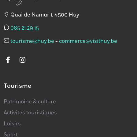
Quai de Namur 1, 4500 Huy
Banque
085 21 29 15
tourisme@huy.be
-
commerce@visithuy.be
Tourisme
Patrimoine & culture
Activités touristiques
Loisirs
Sport
Ports de plaisance