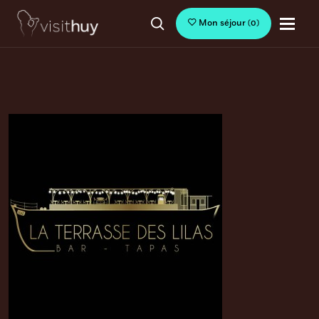
Mon séjour
(
0
)