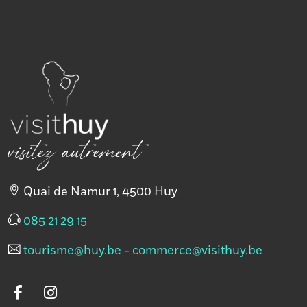
e-mail
Site
https://restaurant-le-
Web
cortina-huy.eatbu.com/?
lang=fr
visitez autrement
Réseaux
sociaux
Quai de Namur 1, 4500 Huy
085 21 29 15
tourisme@huy.be
-
commerce@visithuy.be