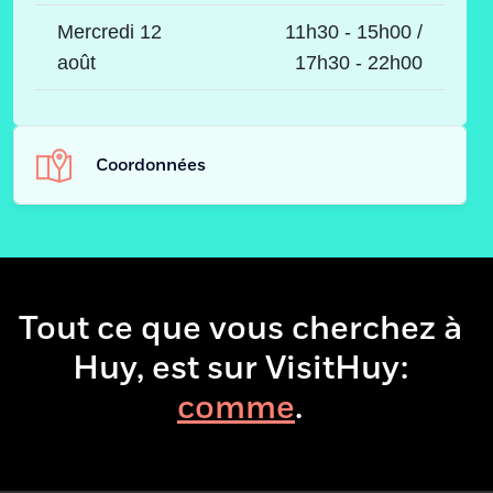
Mercredi 12
11h30 - 15h00 /
août
17h30 - 22h00
Coordonnées
Plaine de La Sarte 15,
Adresse
15
4500 - Huy
Tout ce que vous cherchez à
Huy, est sur VisitHuy:
.
085 21 51 43
Téléphone
lecortinahuy@gmail.com
Adresse