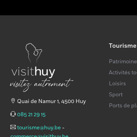
Tourisme
Patrimoine
Activités t
visitez autrement
Loisirs
Sport
Quai de Namur 1, 4500 Huy
Ports de p
085 21 29 15
tourisme@huy.be
-
commerce@visithuy.be