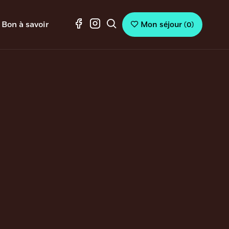
Bon à savoir
Mon séjour
(
0
)