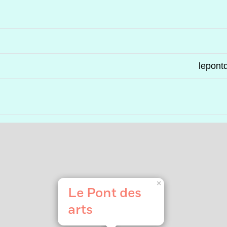
lepont
×
Le Pont des
arts