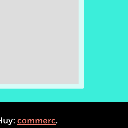
VisitHuy:
c
.