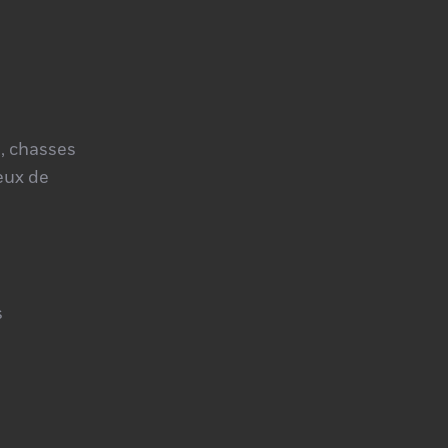
, chasses
jeux de
s