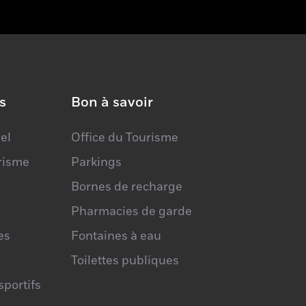
s
Bon à savoir
el
Office du Tourisme
urisme
Parkings
Bornes de recharge
Pharmacies de garde
es
Fontaines à eau
Toilettes publiques
portifs