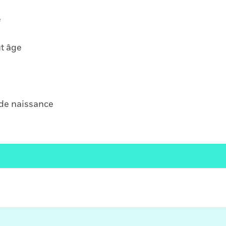
é
ut âge
 de naissance