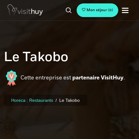
Mon séjour
(
0
)
Le Takobo
Cette entreprise est
partenaire VisitHuy
.
Horeca
|
Restaurants
Le Takobo