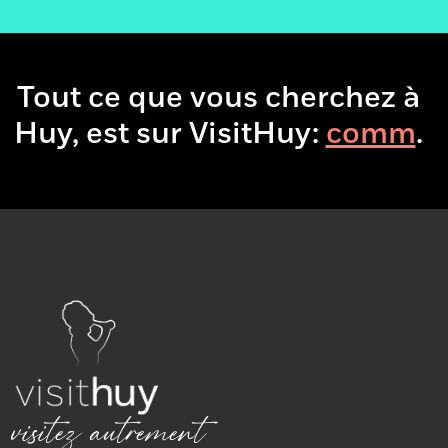
Adresse
Rue des Foulons, 14
4500 - Huy
Tout ce que vous cherchez à
085 25 38 47
Huy, est sur VisitHuy:
.
Téléphone
Adresse
takobohuy@hotmail.com
e-mail
+
−
×
Le Takobo
visitez autrement