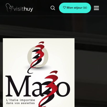
Mon séjour
(
0
)