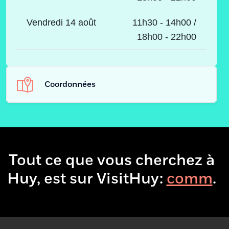
Vendredi 14 août
11h30 - 14h00 /
18h00 - 22h00
Coordonnées
Adresse
Rue Pont-Saint-
Rémy, 3, 3
4500 - Huy
Tout ce que vous cherchez à
Huy, est sur VisitHuy:
b
.
Téléphone
085 61 61 08
Adresse e-
eomt.ka@gmail.com
mail