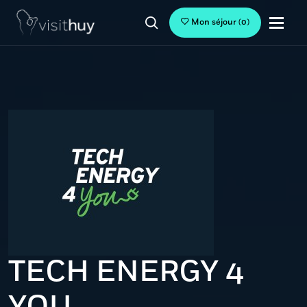
Mon séjour
(
0
)
TECH ENERGY 4