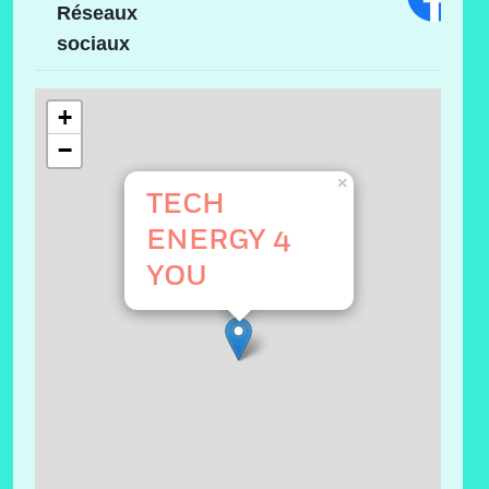
Réseaux
sociaux
+
−
×
TECH
ENERGY 4
YOU