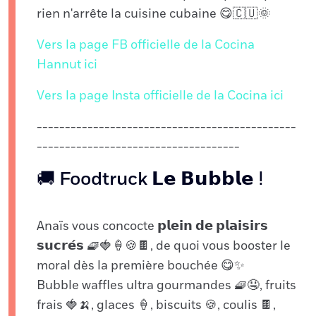
rien n'arrête la cuisine cubaine 😋🇨🇺🌞
Vers la page FB officielle de la Cocina
Hannut ici
Vers la page Insta officielle de la Cocina ici
----------------------------------------------
------------------------------------
🚚 Foodtruck 𝗟𝗲 𝗕𝘂𝗯𝗯𝗹𝗲 ⵑ
Anaïs vous concocte 𝗽𝗹𝗲𝗶𝗻 𝗱𝗲 𝗽𝗹𝗮𝗶𝘀𝗶𝗿𝘀
𝘀𝘂𝗰𝗿𝗲́𝘀 🧇🍓🍦🍪🍫, de quoi vous booster le
moral dès la première bouchée 😋✨
Bubble waffles ultra gourmandes 🧇🤤, fruits
frais 🍓🍌, glaces 🍦, biscuits 🍪, coulis 🍫,