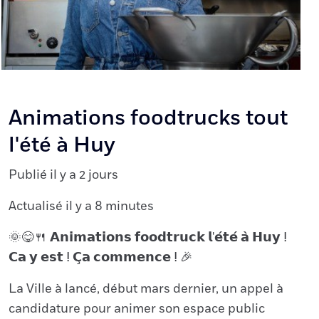
Animations foodtrucks tout
l'été à Huy
Publié il y a 2 jours
Actualisé il y a 8 minutes
🌞😋🍴 𝗔𝗻𝗶𝗺𝗮𝘁𝗶𝗼𝗻𝘀 𝗳𝗼𝗼𝗱𝘁𝗿𝘂𝗰𝗸 𝗹'𝗲́𝘁𝗲́ 𝗮̀ 𝗛𝘂𝘆 ⵑ
𝗖𝗮 𝘆 𝗲𝘀𝘁 ⵑ 𝗖̧𝗮 𝗰𝗼𝗺𝗺𝗲𝗻𝗰𝗲 ⵑ 🎉
La Ville à lancé, début mars dernier, un appel à
candidature pour animer son espace public