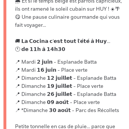
🌦️ Et si le temps belge est parfois capricieux,
ils ont ramené le soleil cubain sur HUY ! ☀️🌴
😋 Une pause culinaire gourmande qui vous
fait voyager...
🚚 𝗟𝗮 𝗖𝗼𝗰𝗶𝗻𝗮 𝗰'𝗲𝘀𝘁 𝘁𝗼𝘂𝘁 𝗹'𝗲́𝘁𝗲́ 𝗮̀ 𝗛𝘂𝘆...
🕚 𝗱𝗲 𝟭𝟭𝗵 𝗮̀ 𝟭𝟰𝗵𝟯𝟬
📍 Mardi 𝟮 𝗷𝘂𝗶𝗻 - Esplanade Batta
📍 Mardi 𝟭𝟲 𝗷𝘂𝗶𝗻 - Place verte
📍 Dimanche 𝟭𝟮 𝗷𝘂𝗶𝗹𝗹𝗲𝘁 - Esplanade Batta
📍 Dimanche 𝟭𝟵 𝗷𝘂𝗶𝗹𝗹𝗲𝘁 - Place verte
📍 Dimanche 𝟮𝟲 𝗷𝘂𝗶𝗹𝗹𝗲𝘁 - Esplanade Batta
📍 Dimanche 𝟬𝟵 𝗮𝗼𝘂̂𝘁 - Place verte
📍 *Dimanche 𝟯𝟬 𝗮𝗼𝘂̂𝘁 - Parc des Récollets
Petite tonnelle en cas de pluie... parce que