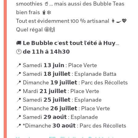
smoothies 🥤… mais aussi des Bubble Teas
bien frais 🧋❄️
Tout est évidemment 100 % artisanal 👩🍳💖
Quel régal 🤩🙌
🚚 𝗟𝗲 𝗕𝘂𝗯𝗯𝗹𝗲 𝗰'𝗲𝘀𝘁 𝘁𝗼𝘂𝘁 𝗹'𝗲́𝘁𝗲́ 𝗮̀ 𝗛𝘂𝘆...
🕚 𝗱𝗲 𝟭𝟭𝗵 𝗮̀ 𝟭𝟰𝗵𝟯𝟬
📍 Samedi 𝟭𝟯 𝗷𝘂𝗶𝗻 : Place Verte
📍 Samedi 𝟭𝟴 𝗷𝘂𝗶𝗹𝗹𝗲𝘁 : Esplanade Batta
📍 Dimanche 𝟭𝟵 𝗷𝘂𝗶𝗹𝗹𝗲𝘁 : Parc des Récollets
📍 Mardi 𝟮𝟭 𝗷𝘂𝗶𝗹𝗹𝗲𝘁 : Place Verte
📍 Samedi 𝟮𝟱 𝗷𝘂𝗶𝗹𝗹𝗲𝘁 : Esplanade
📍 Dimanche 𝟮𝟲 𝗷𝘂𝗶𝗹𝗹𝗲𝘁 : Place Verte
📍 Samedi 𝟮𝟵 𝗮𝗼𝘂̂𝘁 : Esplanade
📍 *Dimanche 𝟯𝟬 𝗮𝗼𝘂̂𝘁 : Parc des Récollets