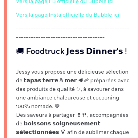
Vers la page FB officielle du Bubble ici
Vers la page Insta officielle du Bubble ici
----------------------------------------------
------------------------------------
🚚 Foodtruck 𝗝𝗲𝘀𝘀 𝗗𝗶𝗻𝗻𝗲𝗿'𝘀 ⵑ
Jessy vous propose une délicieuse sélection
de 𝘁𝗮𝗽𝗮𝘀 𝘁𝗲𝗿𝗿𝗲 & 𝗺𝗲𝗿 🥩🦐 préparées avec
des produits de qualité ✨, à savourer dans
une ambiance chaleureuse et cocooning
100% nomade. 🤎
Des saveurs à partager 🍷🍴, accompagnées
de 𝗯𝗼𝗶𝘀𝘀𝗼𝗻𝘀 𝘀𝗼𝗶𝗴𝗻𝗲𝘂𝘀𝗲𝗺𝗲𝗻𝘁
𝘀𝗲́𝗹𝗲𝗰𝘁𝗶𝗼𝗻𝗻𝗲́𝗲𝘀 🍹 afin de sublimer chaque