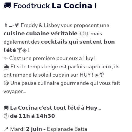
🚚 Foodtruck 𝗟𝗮 𝗖𝗼𝗰𝗶𝗻𝗮 ⵑ
👨🍳🍹 Freddy & Lisbey vous proposent une
𝗰𝘂𝗶𝘀𝗶𝗻𝗲 𝗰𝘂𝗯𝗮𝗶𝗻𝗲 𝘃𝗲́𝗿𝗶𝘁𝗮𝗯𝗹𝗲 🇨🇺 mais
également des 𝗰𝗼𝗰𝗸𝘁𝗮𝗶𝗹𝘀 𝗾𝘂𝗶 𝘀𝗲𝗻𝘁𝗲𝗻𝘁 𝗯𝗼𝗻
𝗹'𝗲́𝘁𝗲́ 🍸☀️ ⵑ
✨ C'est une première pour eux à Huy !
🌦️ Et si le temps belge est parfois capricieux, ils
ont ramené le soleil cubain sur HUY ! ☀️🌴
😋 Une pause culinaire gourmande qui vous fait
voyager...
🚚 𝗟𝗮 𝗖𝗼𝗰𝗶𝗻𝗮 𝗰'𝗲𝘀𝘁 𝘁𝗼𝘂𝘁 𝗹'𝗲́𝘁𝗲́ 𝗮̀ 𝗛𝘂𝘆...
🕚 𝗱𝗲 𝟭𝟭𝗵 𝗮̀ 𝟭𝟰𝗵𝟯𝟬
📍 Mardi 𝟮 𝗷𝘂𝗶𝗻 - Esplanade Batta