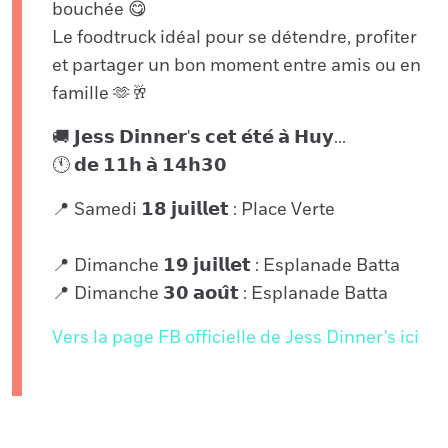
bouchée 😋
Le foodtruck idéal pour se détendre, profiter
et partager un bon moment entre amis ou en
famille 🫶🥂
🚚 𝗝𝗲𝘀𝘀 𝗗𝗶𝗻𝗻𝗲𝗿'𝘀 𝗰𝗲𝘁 𝗲́𝘁𝗲́ 𝗮̀ 𝗛𝘂𝘆...
🕚 𝗱𝗲 𝟭𝟭𝗵 𝗮̀ 𝟭𝟰𝗵𝟯𝟬
📍 Samedi 𝟭𝟴 𝗷𝘂𝗶𝗹𝗹𝗲𝘁 : Place Verte
📍 Dimanche 𝟭𝟵 𝗷𝘂𝗶𝗹𝗹𝗲𝘁 : Esplanade Batta
📍 Dimanche 𝟯𝟬 𝗮𝗼𝘂̂𝘁 : Esplanade Batta
Vers la page FB officielle de Jess Dinner's ici