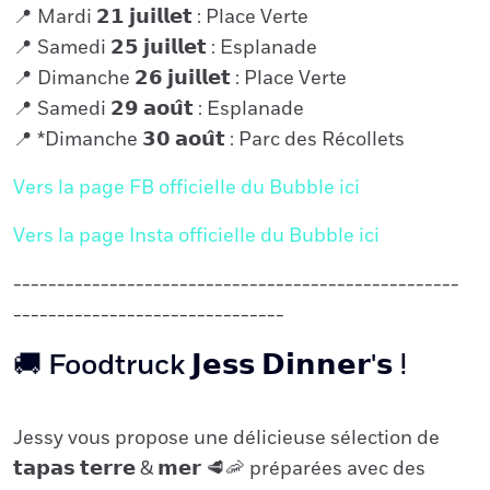
📍 Mardi 𝟮𝟭 𝗷𝘂𝗶𝗹𝗹𝗲𝘁 : Place Verte
📍 Samedi 𝟮𝟱 𝗷𝘂𝗶𝗹𝗹𝗲𝘁 : Esplanade
📍 Dimanche 𝟮𝟲 𝗷𝘂𝗶𝗹𝗹𝗲𝘁 : Place Verte
📍 Samedi 𝟮𝟵 𝗮𝗼𝘂̂𝘁 : Esplanade
📍 *Dimanche 𝟯𝟬 𝗮𝗼𝘂̂𝘁 : Parc des Récollets
Vers la page FB officielle du Bubble ici
Vers la page Insta officielle du Bubble ici
---------------------------------------------------
-------------------------------
🚚 Foodtruck 𝗝𝗲𝘀𝘀 𝗗𝗶𝗻𝗻𝗲𝗿'𝘀 ⵑ
Jessy vous propose une délicieuse sélection de
𝘁𝗮𝗽𝗮𝘀 𝘁𝗲𝗿𝗿𝗲 & 𝗺𝗲𝗿 🥩🦐 préparées avec des