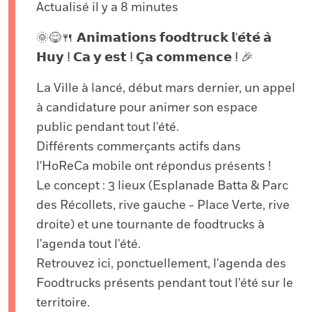
Actualisé il y a 8 minutes
🌞😋🍴 𝗔𝗻𝗶𝗺𝗮𝘁𝗶𝗼𝗻𝘀 𝗳𝗼𝗼𝗱𝘁𝗿𝘂𝗰𝗸 𝗹'𝗲́𝘁𝗲́ 𝗮̀
𝗛𝘂𝘆 ⵑ 𝗖𝗮 𝘆 𝗲𝘀𝘁 ⵑ 𝗖̧𝗮 𝗰𝗼𝗺𝗺𝗲𝗻𝗰𝗲 ⵑ 🎉
La Ville à lancé, début mars dernier, un appel
à candidature pour animer son espace
public pendant tout l'été.
Différents commerçants actifs dans
l'HoReCa mobile ont répondus présents !
Le concept : 3 lieux (Esplanade Batta & Parc
des Récollets, rive gauche - Place Verte, rive
droite) et une tournante de foodtrucks à
l'agenda tout l'été.
Retrouvez ici, ponctuellement, l'agenda des
Foodtrucks présents pendant tout l'été sur le
territoire.