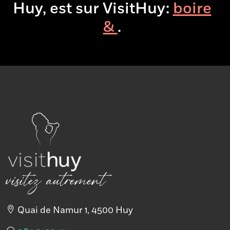
+
Huy, est sur VisitHuy:
boire
−
×
Animations
& manger
.
Foodtrucks
tout l'été à
Huy
visitez autrement
Quai de Namur 1, 4500 Huy