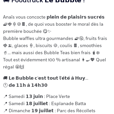
🚚 Foodtruck 𝗟𝗲 𝗕𝘂𝗯𝗯𝗹𝗲 ⵑ
Anaïs vous concocte 𝗽𝗹𝗲𝗶𝗻 𝗱𝗲 𝗽𝗹𝗮𝗶𝘀𝗶𝗿𝘀 𝘀𝘂𝗰𝗿𝗲́𝘀
🧇🍓🍦🍪🍫, de quoi vous booster le moral dès la
première bouchée 😋✨
Bubble waffles ultra gourmandes 🧇🤤, fruits frais
🍓🍌, glaces 🍦, biscuits 🍪, coulis 🍫, smoothies
🥤… mais aussi des Bubble Teas bien frais 🧋❄️
Tout est évidemment 100 % artisanal 👩🍳💖 Quel
régal 🤩🙌
🚚 𝗟𝗲 𝗕𝘂𝗯𝗯𝗹𝗲 𝗰'𝗲𝘀𝘁 𝘁𝗼𝘂𝘁 𝗹'𝗲́𝘁𝗲́ 𝗮̀ 𝗛𝘂𝘆...
🕚 𝗱𝗲 𝟭𝟭𝗵 𝗮̀ 𝟭𝟰𝗵𝟯𝟬
📍 Samedi 𝟭𝟯 𝗷𝘂𝗶𝗻 : Place Verte
📍 Samedi 𝟭𝟴 𝗷𝘂𝗶𝗹𝗹𝗲𝘁 : Esplanade Batta
📍 Dimanche 𝟭𝟵 𝗷𝘂𝗶𝗹𝗹𝗲𝘁 : Parc des Récollets