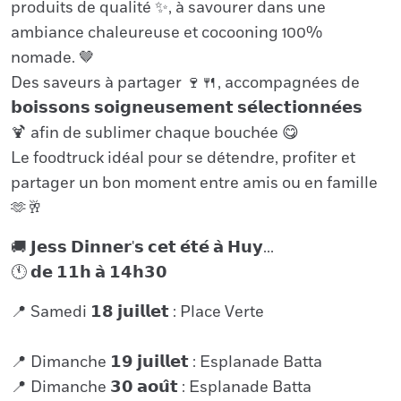
produits de qualité ✨, à savourer dans une
ambiance chaleureuse et cocooning 100%
nomade. 🤎
Des saveurs à partager 🍷🍴, accompagnées de
𝗯𝗼𝗶𝘀𝘀𝗼𝗻𝘀 𝘀𝗼𝗶𝗴𝗻𝗲𝘂𝘀𝗲𝗺𝗲𝗻𝘁 𝘀𝗲́𝗹𝗲𝗰𝘁𝗶𝗼𝗻𝗻𝗲́𝗲𝘀
🍹 afin de sublimer chaque bouchée 😋
Le foodtruck idéal pour se détendre, profiter et
partager un bon moment entre amis ou en famille
🫶🥂
🚚 𝗝𝗲𝘀𝘀 𝗗𝗶𝗻𝗻𝗲𝗿'𝘀 𝗰𝗲𝘁 𝗲́𝘁𝗲́ 𝗮̀ 𝗛𝘂𝘆...
🕚 𝗱𝗲 𝟭𝟭𝗵 𝗮̀ 𝟭𝟰𝗵𝟯𝟬
📍 Samedi 𝟭𝟴 𝗷𝘂𝗶𝗹𝗹𝗲𝘁 : Place Verte
📍 Dimanche 𝟭𝟵 𝗷𝘂𝗶𝗹𝗹𝗲𝘁 : Esplanade Batta
📍 Dimanche 𝟯𝟬 𝗮𝗼𝘂̂𝘁 : Esplanade Batta