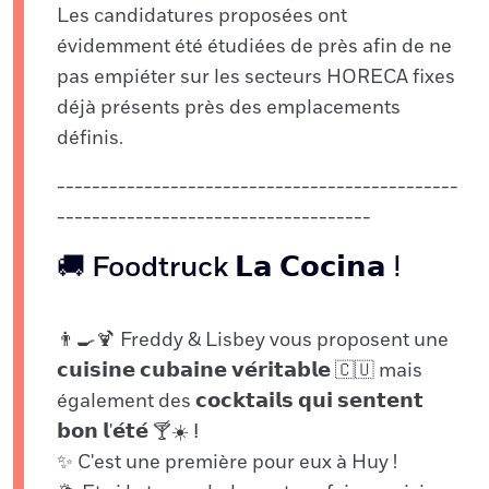
Les candidatures proposées ont
évidemment été étudiées de près afin de ne
pas empiéter sur les secteurs HORECA fixes
déjà présents près des emplacements
définis.
----------------------------------------------
------------------------------------
🚚 Foodtruck 𝗟𝗮 𝗖𝗼𝗰𝗶𝗻𝗮 ⵑ
👨🍳🍹 Freddy & Lisbey vous proposent une
𝗰𝘂𝗶𝘀𝗶𝗻𝗲 𝗰𝘂𝗯𝗮𝗶𝗻𝗲 𝘃𝗲́𝗿𝗶𝘁𝗮𝗯𝗹𝗲 🇨🇺 mais
également des 𝗰𝗼𝗰𝗸𝘁𝗮𝗶𝗹𝘀 𝗾𝘂𝗶 𝘀𝗲𝗻𝘁𝗲𝗻𝘁
𝗯𝗼𝗻 𝗹'𝗲́𝘁𝗲́ 🍸☀️ ⵑ
✨ C'est une première pour eux à Huy !