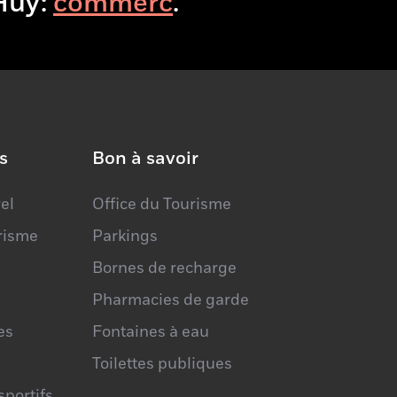
isitHuy:
co
.
085 23 54 74
info@chlorophyl.be
ww.facebook.com/chlorophyl.huy/
s
Bon à savoir
el
Office du Tourisme
urisme
Parkings
Bornes de recharge
Pharmacies de garde
es
Fontaines à eau
Toilettes publiques
portifs