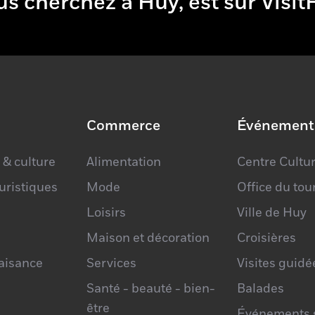
 vous cherchez à Huy, est sur V
https://w
Commerce
Événement
 & culture
Alimentation
Centre Cultur
ouristiques
Mode
Office du to
Loisirs
Ville de Huy
×
Maison et décoration
Croisières
Atelier Floral
laisance
Services
Visites guidé
Santé - beauté - bien-
Balades
être
Événements s