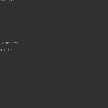
, chasses
jeux de
s