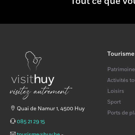
Tout ce que
Téléphone
Adresse e-mail
Site Web
Tourisme
+
−
Patrimoine
Activités t
visitez autrement
Loisirs
Sport
Quai de Namur 1, 4500 Huy
Ports de p
085 21 29 15
tourisme@huy.be
-