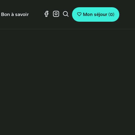
Bon à savoir
Mon séjour
(
0
)