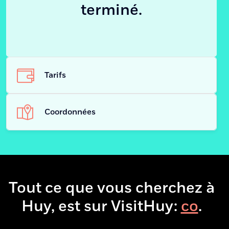
terminé.
Tarifs
Coordonnées
Atelier Rock
Adresse
quai Dautrebande, 7
4500 - Huy
Tout ce que vous cherchez à
Huy, est sur VisitHuy:
bo
.
+32 495 46 58 89
Téléphone