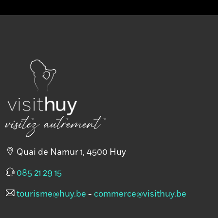
info@atelierrock.be
Adresse
e-mail
Site
https://www.atelierrock.be/
Web
+
visitez autrement
−
×
Concert des
Quai de Namur 1, 4500 Huy
élèves de
085 21 29 15
l'Atelier Rock
tourisme@huy.be
-
commerce@visithuy.be