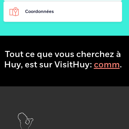
Coordonnées
Centre cultu
Adresse
Avenue Delch
Tout ce que vous cherchez à
Huy, est sur VisitHuy:
.
Site
https://centrecultureldehuy.be/agen
Web
carrement
+
−
×
Irlande,
carrément à