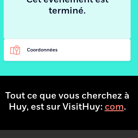
terminé.
Coordonnées
La Poud
Adresse
rue de la poud
4500 - Huy (Ben-
Tout ce que vous cherchez à
Huy, est sur VisitHuy:
.
+32 496 90 
Téléphone
jordiborrellg@gmai