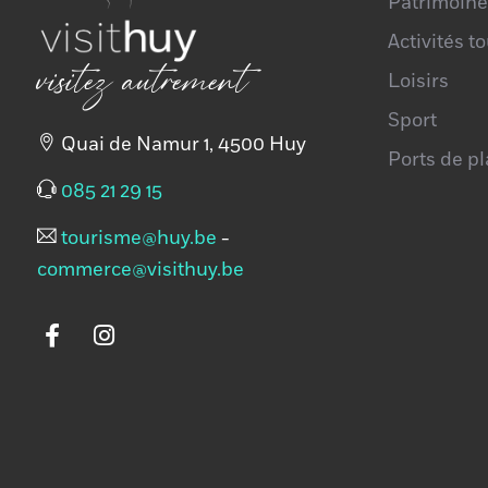
Patrimoine
Activités t
visitez autrement
Loisirs
Sport
Quai de Namur 1, 4500 Huy
Ports de p
085 21 29 15
tourisme@huy.be
-
commerce@visithuy.be