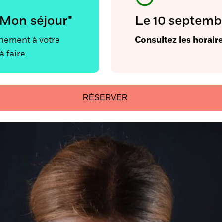
"Mon séjour"
Le 10 septemb
énement à votre
Consultez les horair
à faire.
RÉSERVER