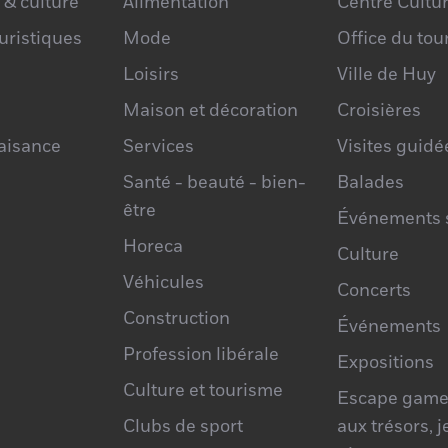
 & culture
Alimentation
Centre Cultur
×
noVLand
ouristiques
Mode
Office du to
Loisirs
Ville de Huy
Maison et décoration
Croisières
laisance
Services
Visites guidé
Santé - beauté - bien-
Balades
être
Événements s
Horeca
Culture
Véhicules
Concerts
Construction
Événements
Profession libérale
Expositions
Culture et tourisme
Escape game
Clubs de sport
aux trésors, 