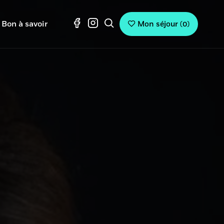
Bon à savoir
Mon séjour
(
0
)