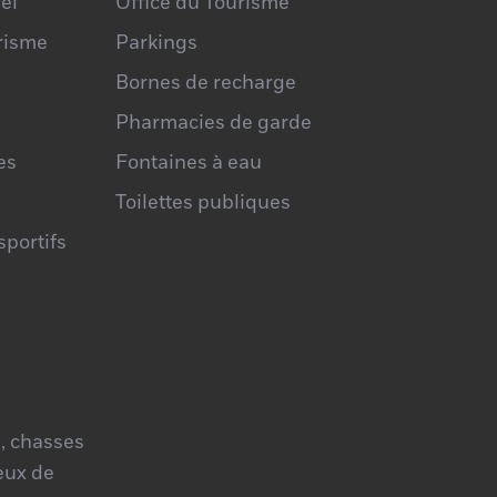
el
Office du Tourisme
urisme
Parkings
Bornes de recharge
Pharmacies de garde
es
Fontaines à eau
Toilettes publiques
portifs
, chasses
jeux de