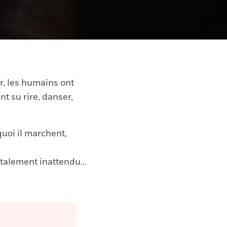
r, les humains ont
nt su rire, danser,
quoi il marchent,
otalement inattendu...