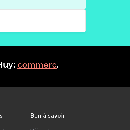
centre culturel de Huy
Avenue Delchambre
4500 - huy
VisitHuy:
b
.
https://centrecultureldehuy.be/
s
Bon à savoir