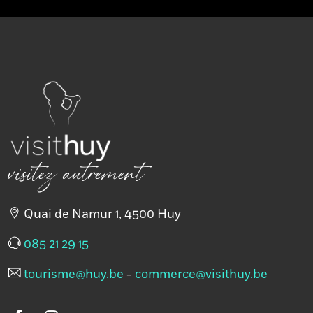
+
−
×
P'tit marché
artisanal de
Gives
visitez autrement
Quai de Namur 1, 4500 Huy
085 21 29 15
tourisme@huy.be
-
commerce@visithuy.be