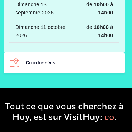
Dimanche 13
de
10h00
à
septembre 2026
14h00
Dimanche 11 octobre
de
10h00
à
2026
14h00
Coordonnées
Adresse
Place des Manants
Place des Manants
4500 - Huy-Gives
Tout ce que vous cherchez à
Huy, est sur VisitHuy:
b
.
Téléphone
0493 03 28 26