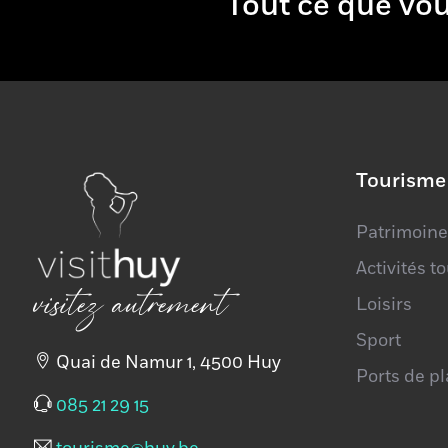
Tout ce que
Téléphone
+
−
Tourisme
Patrimoine
Activités t
visitez autrement
Loisirs
Sport
Quai de Namur 1, 4500 Huy
Ports de p
085 21 29 15