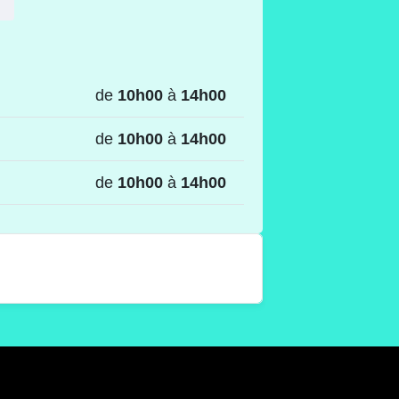
de
10h00
à
14h00
de
10h00
à
14h00
de
10h00
à
14h00
Place des Manants
Place des Manants
4500 - Huy-Gives