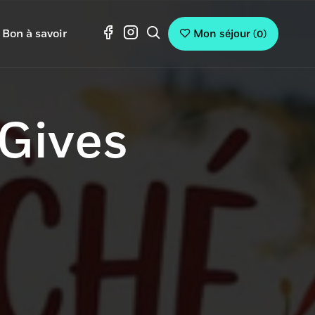
Bon à savoir
Mon séjour
(
0
)
 Gives