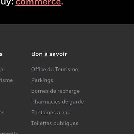
isitHuy:
bo
.
0493 03 28 26
s
Bon à savoir
el
Office du Tourisme
urisme
Parkings
Bornes de recharge
Pharmacies de garde
es
Fontaines à eau
Toilettes publiques