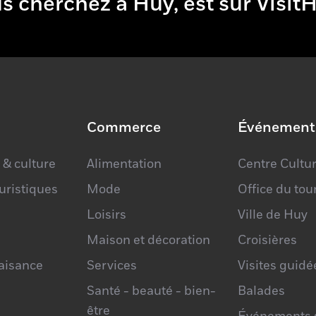
 vous cherchez à Huy, est sur V
×
Commerce
P'tit marché
Événement
artisanal de
 & culture
Alimentation
Centre Cultur
Gives
ouristiques
Mode
Office du to
Loisirs
Ville de Huy
Maison et décoration
Croisières
laisance
Services
Visites guidé
Santé - beauté - bien-
Balades
être