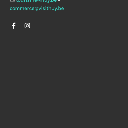
tourisme@huy.be
-
commerce@visithuy.be