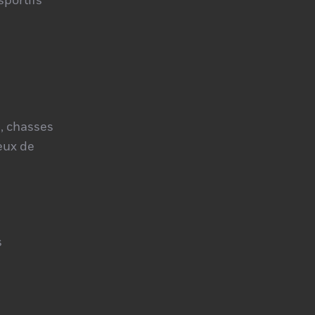
portifs
, chasses
jeux de
s