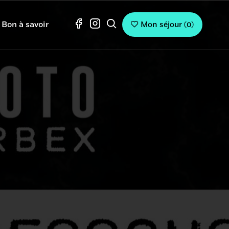
Bon à savoir
Mon séjour
(
0
)