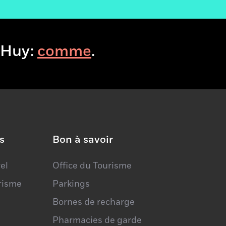
La Quincaillerie de l'âme
Place du Tilleul, 10
4500 - Huy
sitHuy:
boir
.
s
Bon à savoir
el
Office du Tourisme
urisme
Parkings
Bornes de recharge
Pharmacies de garde