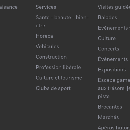
laisance
Services
Visites guidé
Santé - beauté - bien-
Balades
être
Événements s
Horeca
Culture
Véhicules
Concerts
Construction
Événements
Profession libérale
Expositions
Culture et tourisme
Escape game
Clubs de sport
aux trésors, 
piste
Brocantes
Marchés
Apéros hutoi