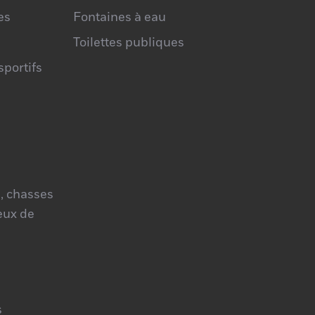
es
Fontaines à eau
Toilettes publiques
portifs
, chasses
jeux de
s