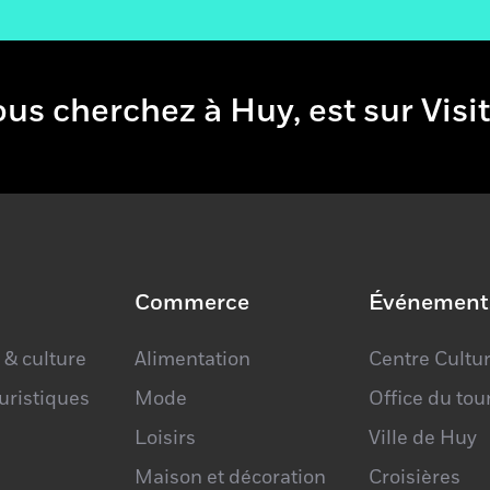
vous cherchez à Huy, est sur Vi
×
Sans dessus
Commerce
Événement
dessous
 & culture
Alimentation
Centre Cultur
ouristiques
Mode
Office du to
Loisirs
Ville de Huy
Maison et décoration
Croisières