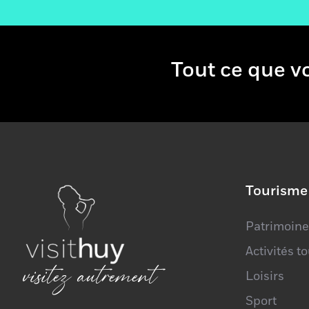
Adresse
Tout ce que 
+
−
Tourisme
Patrimoine
Activités t
visitez autrement
Loisirs
Sport