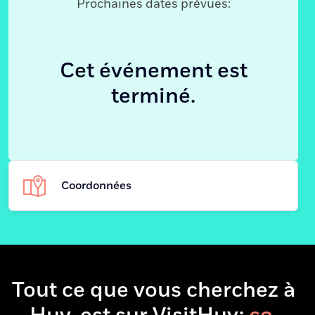
Prochaines dates prévues:
Cet événement est
terminé.
Coordonnées
Vieux Charbonnage -
Adresse
Gives
4500 - Huy
Tout ce que vous cherchez à