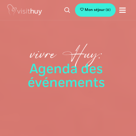
Mon séjour
(
0
)
vivre Huy:
Agenda des
événements