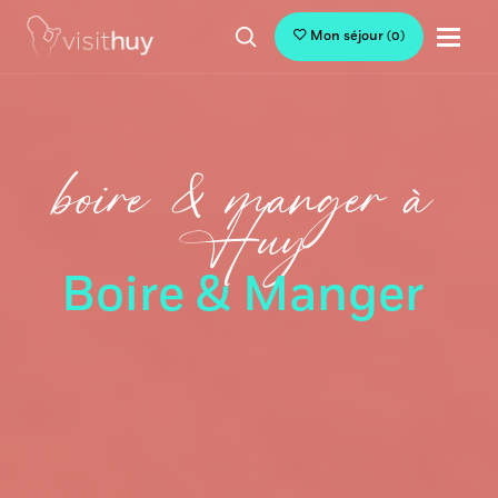
Mon séjour
(
0
)
boire & manger à
Huy
Boire & Manger