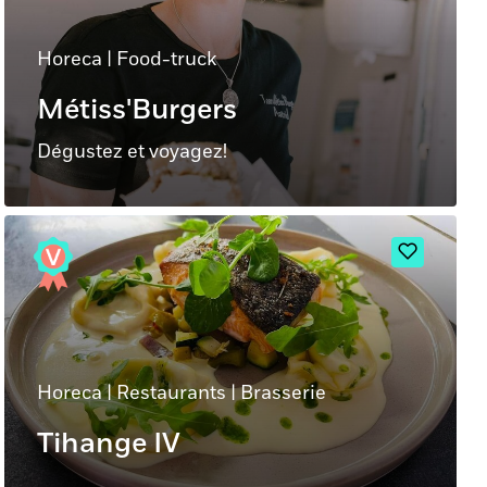
Horeca
|
Food-truck
Métiss'Burgers
Dégustez et voyagez!
Horeca
|
Restaurants
|
Brasserie
Tihange IV