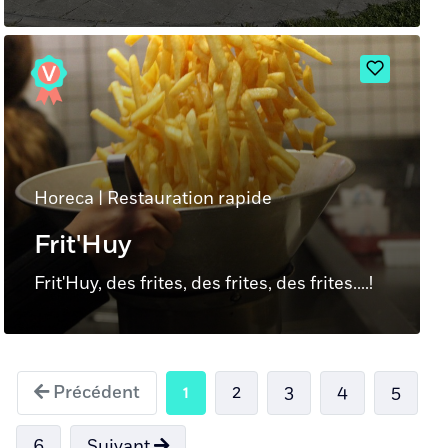
Horeca
|
Restauration rapide
Frit'Huy
Frit'Huy, des frites, des frites, des frites....!
Précédent
1
2
3
4
5
6
Suivant