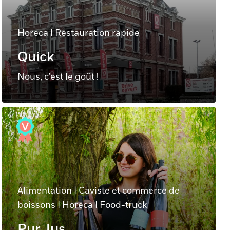
Horeca
|
Restauration rapide
Quick
Nous, c'est le goût !
Alimentation
|
Caviste et commerce de
boissons
|
Horeca
|
Food-truck
Pur Jus