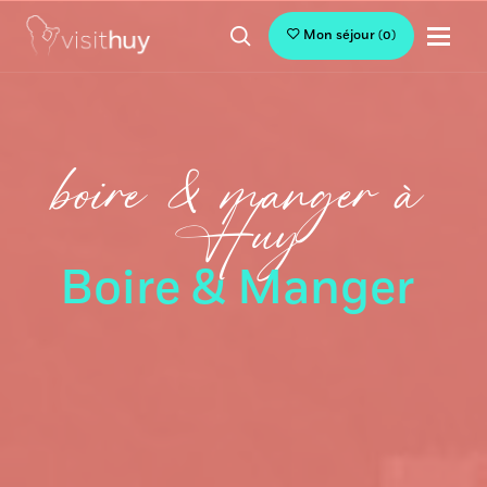
Mon séjour
(
0
)
boire & manger à
Huy
Boire & Manger