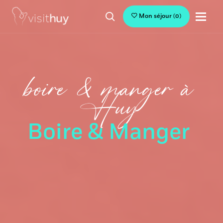
Mon séjour
(
0
)
boire & manger à
Huy
Boire & Manger