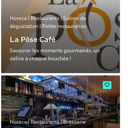
Horeca
|
Restaurants
|
Salons de
dégustation
|
Petite restauration
La Pôse Café
Savourer les moments gourmands, un
délice à chaque bouchée !
Horeca
|
Restaurants
|
Brasserie