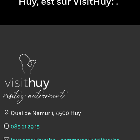
Huy, est sur VisitHuy:
boire
& man
.
visitez autrement
Quai de Namur 1, 4500 Huy
085 21 29 15