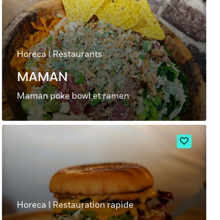
Horeca
|
Restaurants
MAMAN
Maman poke bowl et ramen
Horeca
|
Restauration rapide