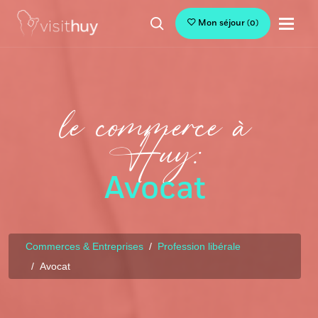
Mon séjour
(
0
)
le commerce à
Huy:
Avocat
Commerces & Entreprises
Profession libérale
Avocat