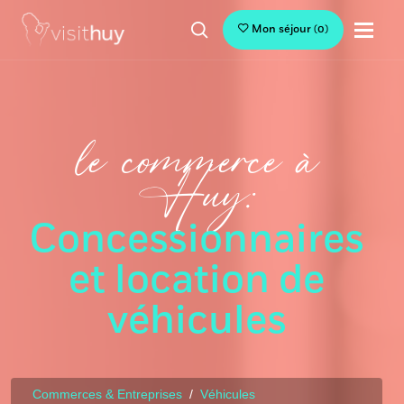
Mon séjour
(
0
)
le commerce à
Huy:
Concessionnaires
et location de
véhicules
Commerces & Entreprises
Véhicules