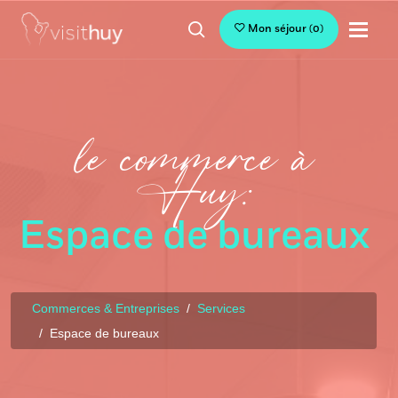
Mon séjour
(
0
)
le commerce à
Huy:
Espace de bureaux
Commerces & Entreprises
Services
Espace de bureaux