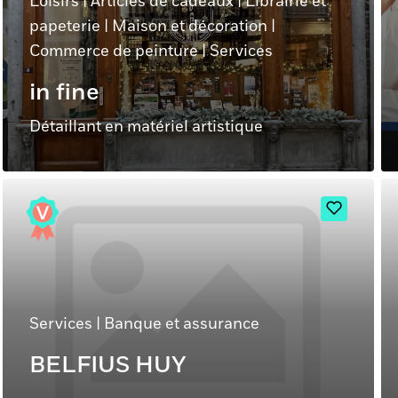
Loisirs
|
Articles de cadeaux
|
Librairie et
papeterie
|
Maison et décoration
|
Commerce de peinture
|
Services
in fine
Détaillant en matériel artistique
Services
|
Banque et assurance
BELFIUS HUY