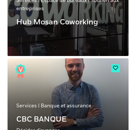
Services
|
Espace de bureaux
|
Soutien aux
entreprises
Hub Mosan Coworking
Services
|
Banque et assurance
CBC BANQUE