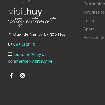
Patrimoine
Activités t
visitez autrement
Loisirs
Sport
Quai de Namur 1, 4500 Huy
Ports de p
085 21 29 15
tourisme@huy.be
-
commerce@visithuy.be