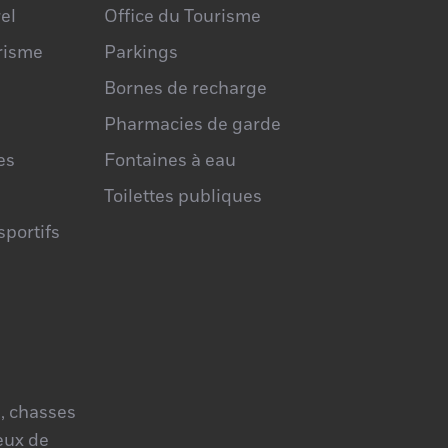
el
Office du Tourisme
urisme
Parkings
Bornes de recharge
Pharmacies de garde
es
Fontaines à eau
Toilettes publiques
portifs
, chasses
jeux de