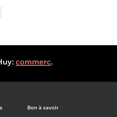
itHuy:
boire
.
s
Bon à savoir