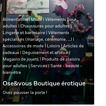
Alimentation
|
Mode
|
Vêtements pour
adultes
|
Chaussures pour adultes
|
Lingerie et barlnéaire
|
Vêtements
spécialisés (mariage, cérémonie, ...)
|
Accessoires de mode
|
Loisirs
|
Articles de
cadeaux
|
Déguisement et artifice
|
Magasin de jouets
|
Produits de plaisirs
pour adultes
|
Services
|
Santé - beauté -
bien-être
Ose&vous Boutique érotique
Osez pousser la porte !