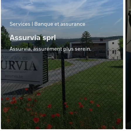
Services
|
Banque et assurance
Assurvia sprl
Assurvia, assurément plus serein.