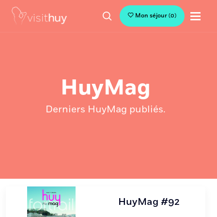
Mon séjour
(
0
)
HuyMag
Derniers HuyMag publiés.
HuyMag #92