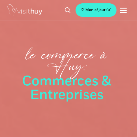
Mon séjour
(
0
)
le commerce à
Huy:
Commerces &
Entreprises