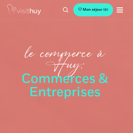
Mon séjour
(
0
)
le commerce à
Huy:
Commerces &
Entreprises