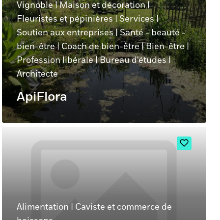
Vignoble
|
Maison et décoration
|
Fleuristes et pépinières
|
Services
|
Soutien aux entreprises
|
Santé - beauté -
bien-être
|
Coach de bien-être
|
Bien-être
|
Profession libérale
|
Bureau d'études
|
Architecte
ApiFlora
Alimentation
|
Caviste et commerce de