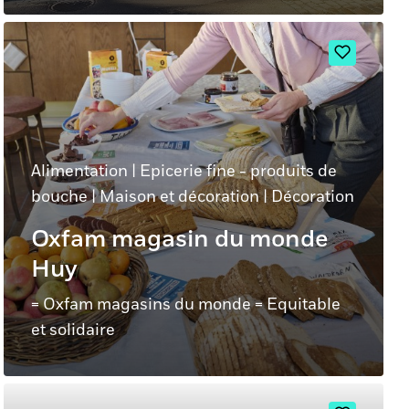
Alimentation
|
Epicerie fine - produits de
bouche
|
Maison et décoration
|
Décoration
Oxfam magasin du monde
Huy
= Oxfam magasins du monde = Equitable
et solidaire