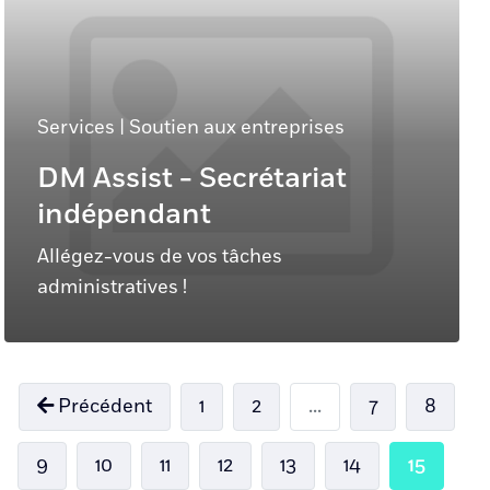
Services
|
Soutien aux entreprises
DM Assist - Secrétariat
indépendant
Allégez-vous de vos tâches
administratives !
Précédent
1
2
...
7
8
9
10
11
12
13
14
15