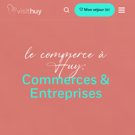
Mon séjour
(
0
)
le commerce à
Huy:
Commerces &
Entreprises