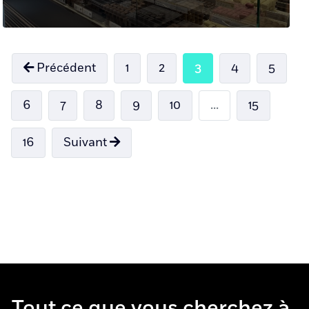
Précédent
1
2
3
4
5
6
7
8
9
10
...
15
16
Suivant
Tout ce que vous cherchez à