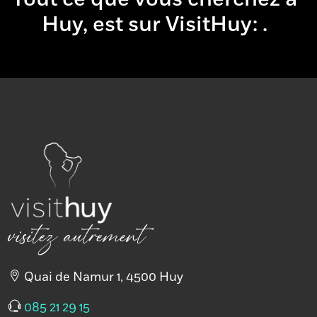
Huy, est sur VisitHuy:
boire
& man
.
visitez autrement
Quai de Namur 1, 4500 Huy