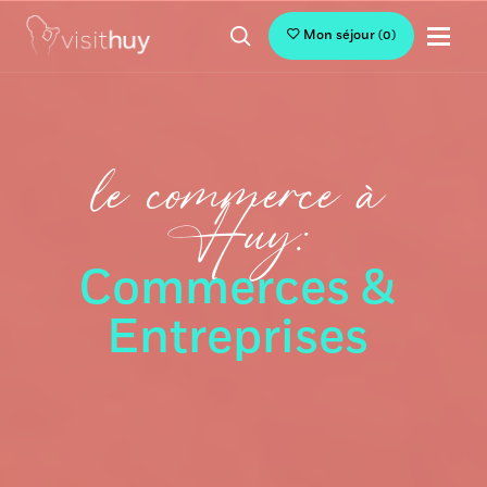
Mon séjour
(
0
)
le commerce à
Huy:
Commerces &
Entreprises